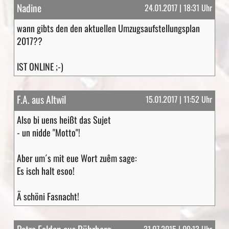
Nadine
24.01.2017 | 18:31 Uhr
wann gibts den den aktuellen Umzugsaufstellungsplan
2017??
IST ONLINE ;-)
F.A. aus Altwil
15.01.2017 | 11:52 Uhr
Also bi uens heißt das Sujet
- un nidde "Motto"!
Aber um´s mit eue Wort zuêm sage:
Es isch halt esoo!
Ä schöni Fasnacht!
31.07.2015 | 09:13 Uhr